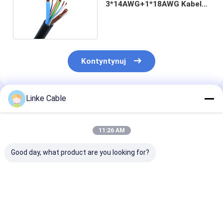
3*14AWG+1*18AWG Kabel
ładowania elektrycznego
Kontyntynuj
Linke Cable
Polecane Produkty
11:26 AM
Good day, what product are you looking for?
UL2464 110-żyłowy
Wiązka elektryczna
Kabel ładowark
kabel elektryczny z
o wysokiej gęstości i
prądzie
cynowanym
wysokiej
znamionowym 