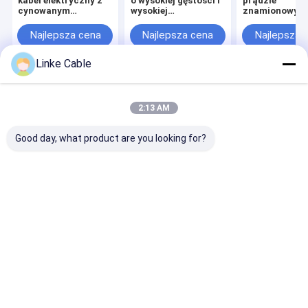
kabel elektryczny z
o wysokiej gęstości i
prądzie
cynowanym
wysokiej
znamionowym 
miedzianym
przewodności
stopniu ochro
przewodnikiem i
UL2464 UL dla kabli
IP65, z osłoną
Najlepsza cena
Najlepsza cena
Najlepsza 
bezhalogenowym
ładowarki EV i
silikonową, do
termoplastem do
zastosowań 160
pojazdów
Linke Cable
sprzętu
rdzeni
elektrycznych
elektronicznego
Dom
O nas
Skontaktuj się z nami
Desktop Site
Sitemap
Polityka prywatności
2:13 AM
Jakość
UL Przewód elektryczny
Fabryka w Chinach.Copyright ©
2026 Linke Cable Technology (DongGuan) CO.,LTD. All Rights
Good day, what product are you looking for?
Reserved.
Dom
Produkty
O nas