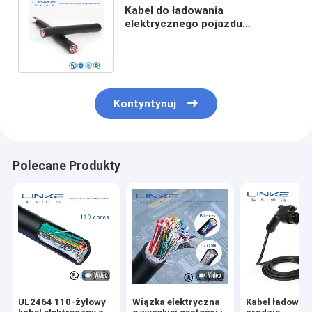
Kabel do ładowania
elektrycznego pojazdu
elektrycznego z trzema fazami
350 amperów 800 rolki
Kontyntynuj
Polecane Produkty
UL2464 110-żyłowy
Wiązka elektryczna
Kabel ładowark