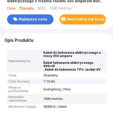
elektrycznego z trzema fazami 350 amperów 800
rolki
Cena：Zbywalny
MOQ：1000 metrów
Najlepsza cena
Skontaktuj się teraz
Opis Produktu
Kabel do ładowania elektrycznego o
mocy 350 ampera
,
Najważniejsze
Kabel ładowania elektrycznego
800roll
,
Kabel do ładowania TPU Jacket EV
Cena
Zbywalny
Czas dostawy
7-15 dni
Miejsce
Guangdong, Chiny
pochodzenia
Minimalne
1000 metrów
zamówienie
Możliwość Supply
50000 m / dzień