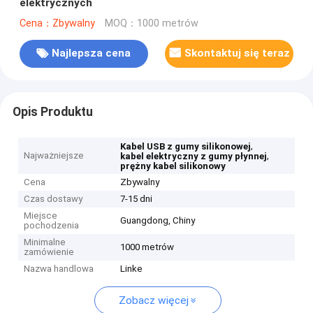
elektrycznych
Cena：Zbywalny
MOQ：1000 metrów
Najlepsza cena
Skontaktuj się teraz
Opis Produktu
,
Kabel USB z gumy silikonowej
Najważniejsze
,
kabel elektryczny z gumy płynnej
prężny kabel silikonowy
Cena
Zbywalny
Czas dostawy
7-15 dni
Miejsce
Guangdong, Chiny
pochodzenia
Minimalne
1000 metrów
zamówienie
Nazwa handlowa
Linke
Zobacz więcej