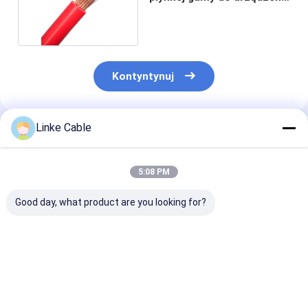
elektrycznych
Kontyntynuj
Linke Cable
Polecane Produkty
5:08 PM
Good day, what product are you looking for?
Przewód z gumy
UL3135 Włókno z
Wysokonapięc
silikonowej UL3858 z
gumy silikonowej 30
energetyczny 
miedzią ocynowaną,
28 26 24 22 20 18 16
gumowy siliko
wysokiego napięcia,
14 12 10 AWG Kabel
UL3858