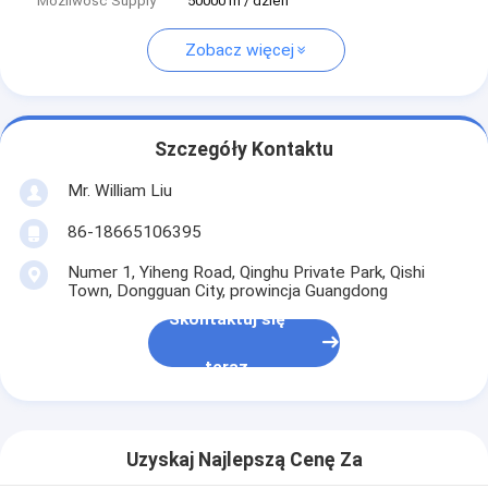
Możliwość Supply
50000 m / dzień
Zobacz więcej
Szczegóły Kontaktu
Mr. William Liu
86-18665106395
Numer 1, Yiheng Road, Qinghu Private Park, Qishi
Town, Dongguan City, prowincja Guangdong
Skontaktuj się
teraz
Uzyskaj Najlepszą Cenę Za