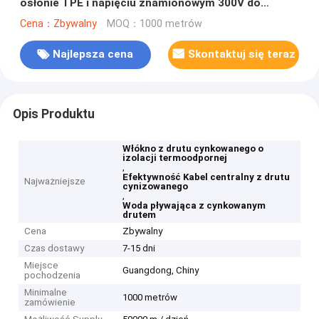
osłonie TPE i napięciu znamionowym 300V do
zastosowań podwodnych
Cena：Zbywalny
MOQ：1000 metrów
Najlepsza cena
Skontaktuj się teraz
Opis Produktu
Włókno z drutu cynkowanego o
izolacji termoodpornej
,
Efektywność Kabel centralny z drutu
Najważniejsze
cynizowanego
,
Woda pływająca z cynkowanym
drutem
Cena
Zbywalny
Czas dostawy
7-15 dni
Miejsce
Guangdong, Chiny
pochodzenia
Minimalne
1000 metrów
zamówienie