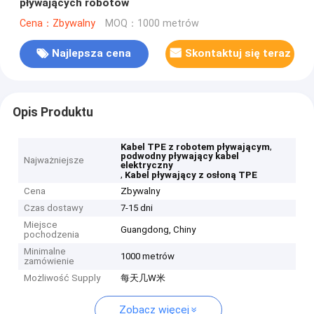
pływających robotów
Cena：Zbywalny
MOQ：1000 metrów
Najlepsza cena
Skontaktuj się teraz
Opis Produktu
,
Kabel TPE z robotem pływającym
podwodny pływający kabel
Najważniejsze
elektryczny
,
Kabel pływający z osłoną TPE
Cena
Zbywalny
Czas dostawy
7-15 dni
Miejsce
Guangdong, Chiny
pochodzenia
Minimalne
1000 metrów
zamówienie
Możliwość Supply
每天几W米
Zobacz więcej