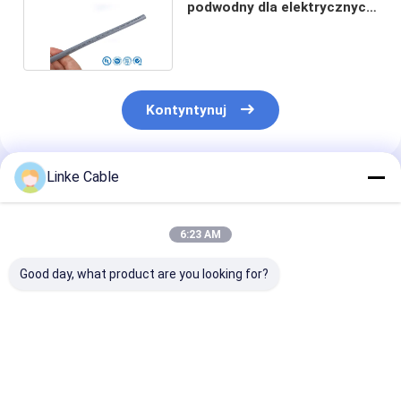
podwodny dla elektrycznych
pływających robotów
Kontyntynuj
Linke Cable
Polecane Produkty
6:23 AM
Good day, what product are you looking for?
Kabel pływający w
Linke TPU Kabel
Wodoodporny
osłonie TPE do
Pływające 300V
wielożyłowy ka
robotów
Wielordzeniowy Drut
pływający RO