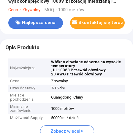
wysokonapięciowy 1000V z izolacją miedzianą i
XLPE dla nowych systemów magazynowania energii
Cena：Zbywalny
MOQ：1000 metrów
Najlepsza cena
Skontaktuj się teraz
Opis Produktu
Włókno ołowiane odporne na wysokie
temperatury
Najważniejsze
,
,
UL10368 Przewód ołowiowy
20 AWG Przewód ołowiowy
Cena
Zbywalny
Czas dostawy
7-15 dni
Miejsce
Guangdong, Chiny
pochodzenia
Minimalne
1000 metrów
zamówienie
Możliwość Supply
50000 m / dzień
Zobacz więcej