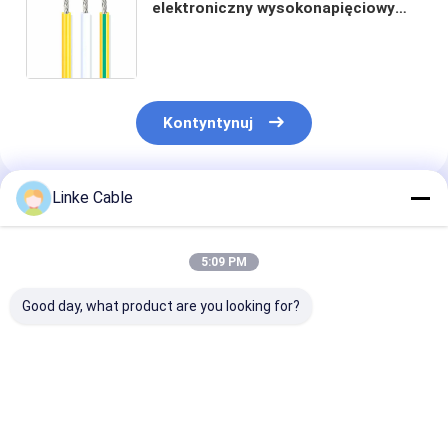
elektroniczny wysokonapięciowy
1000V z izolacją miedzianą i XLPE
dla nowych systemów
magazynowania energii
Kontyntynuj
Linke Cable
Polecane Produkty
5:09 PM
Good day, what product are you looking for?
AVS Drut
Włókno z
UL2468 PVC iz
motoryzacyjny PVC
cytrynowym drutem
2 rdzenia
Izolacja miedziana
Super Solar PV Cable
miedzianego