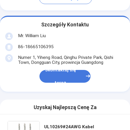
Szczegóły Kontaktu
Mr. William Liu
86-18665106395
Numer 1, Yiheng Road, Qinghu Private Park, Qishi
Town, Dongguan City, prowincja Guangdong
Skontaktuj się
teraz
Uzyskaj Najlepszą Cenę Za
UL10269#24AWG Kabel