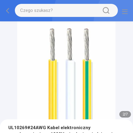
2
/
7
UL10269#24AWG Kabel elektroniczny