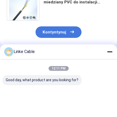
miedziany PVC do instalacji
sprzętu Projektowe
dostosowanie Kabel zasilany
Kontyntynuj
Linke Cable
Polecane Produkty
12:11 PM
Good day, what product are you looking for?
4-żyłowy kabel
300 V prąd wysokiej
300/500V Ter
energetyczny z
temperatury 2
Celsius-600
izolacją XLPE/PVC,
rdzenia tarcza drutu
Wstrzymały n