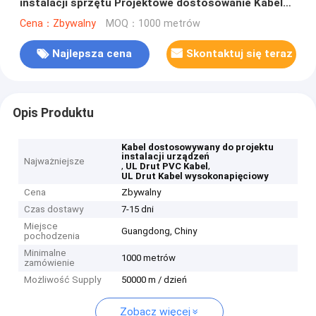
instalacji sprzętu Projektowe dostosowanie Kabel
zasilany
Cena：Zbywalny
MOQ：1000 metrów
Najlepsza cena
Skontaktuj się teraz
Opis Produktu
Kabel dostosowywany do projektu
instalacji urządzeń
Najważniejsze
,
,
UL Drut PVC Kabel
UL Drut Kabel wysokonapięciowy
Cena
Zbywalny
Czas dostawy
7-15 dni
Miejsce
Guangdong, Chiny
pochodzenia
Minimalne
1000 metrów
zamówienie
Możliwość Supply
50000 m / dzień
Zobacz więcej