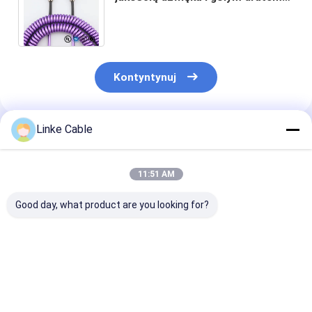
miedzianym do profesjonalnych
aplikacji audio
Kontyntynuj
Linke Cable
Polecane Produkty
11:51 AM
Good day, what product are you looking for?
Płaski kabel
6.35mm Kątowy
Profesjonalny 
taśmowy z żyłą
Kabel Gitarowy z
XLR męski na ż
miedzianą w osłonie
Ekranowaniem
3-pinowy z go
PVC 28AWG,
Przeciwzakłóceniowym
drutem miedz