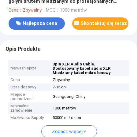
gołym drutem miedzianym do profesjonalnych
aplikacji audio
Cena：Zbywalny
MOQ：1000 metrów
Najlepsza cena
Skontaktuj się teraz
Opis Produktu
,
3pin XLR Audio Cable
Najważniejsze
,
Dostosowany kabel audio XLR
Miedziany kabel mikrofonowy
Cena
Zbywalny
Czas dostawy
7-15 dni
Miejsce
Guangdong, Chiny
pochodzenia
Minimalne
1000 metrów
zamówienie
Możliwość Supply
50000 m / dzień
Zobacz więcej