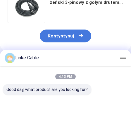
żeński 3-pinowy z gołym drutem
miedzianym dla wysokiej jakości
dźwięku
Kontyntynuj
Linke Cable
Polecane Produkty
4:13 PM
Good day, what product are you looking for?
Płaski kabel
6.35mm Kątowy
Dostosowany k
taśmowy z żyłą
Kabel Gitarowy z
XLR z wysoką
miedzianą w osłonie
Ekranowaniem
jakością dźwię