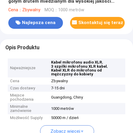
gołym drutem miedzianym dla wysokiej jakości
dźwięku
Cena：Zbywalny
MOQ：1000 metrów
Najlepsza cena
Skontaktuj się teraz
Opis Produktu
,
Kabel mikrofonu audio XLR
,
3 szpilki mikrofonu XLR kabel
Najważniejsze
Kabel XLR do mikrofonu od
mężczyzny do kobiety
Cena
Zbywalny
Czas dostawy
7-15 dni
Miejsce
Guangdong, Chiny
pochodzenia
Minimalne
1000 metrów
zamówienie
Możliwość Supply
50000 m / dzień
Zobacz więcej