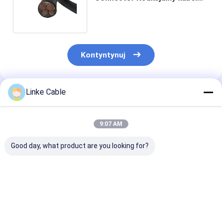
RG400 dla Twoich wymagań
Kontyntynuj
Linke Cable
Polecane Produkty
9:07 AM
Good day, what product are you looking for?
Zatwierdzony przez
Profibus Kabel
Dostosowanie 
UL kabel elektryczny
autobusowy
koaksjalny z
z izolacją PVC, kabel
przemysłowy z
przewodnikie
zasilający 1000V,
materiałem rdzenia
miedzianym i