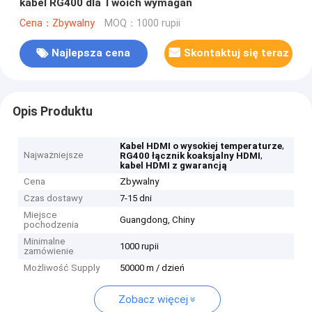
kabel RG400 dla Twoich wymagań
Cena：Zbywalny
MOQ：1000 rupii
Najlepsza cena
Skontaktuj się teraz
Opis Produktu
,
Kabel HDMI o wysokiej temperaturze
Najważniejsze
,
RG400 łącznik koaksjalny HDMI
kabel HDMI z gwarancją
Cena
Zbywalny
Czas dostawy
7-15 dni
Miejsce
Guangdong, Chiny
pochodzenia
Minimalne
1000 rupii
zamówienie
Możliwość Supply
50000 m / dzień
Zobacz więcej