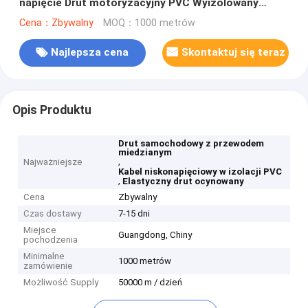
napięcie Drut motoryzacyjny PVC Wyizolowany
kablówka z cytrynowanym kable elastyczne drut
Cena：Zbywalny
MOQ：1000 metrów
Najlepsza cena
Skontaktuj się teraz
Opis Produktu
Drut samochodowy z przewodem
miedzianym
,
Najważniejsze
Kabel niskonapięciowy w izolacji PVC
,
Elastyczny drut ocynowany
Cena
Zbywalny
Czas dostawy
7-15 dni
Miejsce
Guangdong, Chiny
pochodzenia
Minimalne
1000 metrów
zamówienie
Możliwość Supply
50000 m / dzień