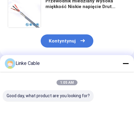
Przewodnik miedziany Wysoka
miękkość Niskie napięcie Drut
motoryzacyjny PVC Wyizolowany
kablówka z cytrynowanym kable
elastyczne drut
Kontyntynuj
Linke Cable
Polecane Produkty
1:05 AM
Good day, what product are you looking for?
8/10/14/16/20/40/50-
Tęczowy płaski kabel
Włókno płaski
pinowa płaska taśma
taśmowy z rastrem
z miedzianego