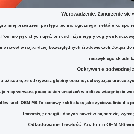
Wprowadzenie: Zanurzenie się 
gromnej przestrzeni postępu technologicznego niektóre komponen
.Pomimo jej cichych ujęć, ten cud inżynieryjny odgrywa kluczow
nie nawet w najbardziej bezwzględnych środowiskach.Dołącz do n
niezwykłego składnika
Odkrywanie podwodnej 
braź sobie, że odkrywasz głębiny oceanu, uchwycając urocze ży
uje nieprzerwaną pracę takich urządzeń w obliczu wtargnięcia
łów kabli OEM M6.Te zestawy kabli służą jako życiowa linia dla 
transmisję energii i danych nawet w najbardziej wy
Odkodowanie Trwałość: Anatomia OEM M6 wo