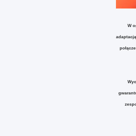
W o
adaptacją
połącze
Wyo
gwarant
zespo