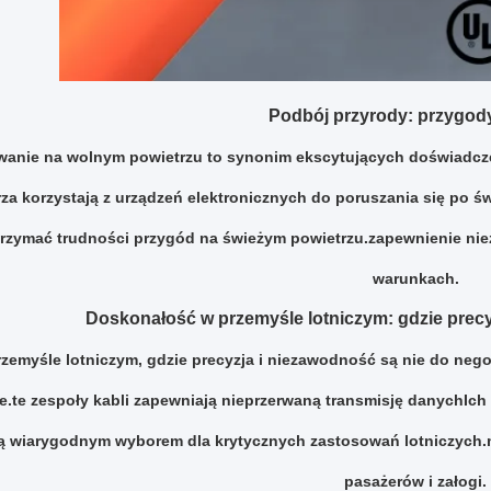
Podbój przyrody: przygod
anie na wolnym powietrzu to synonim ekscytujących doświadcz
rza korzystają z urządzeń elektronicznych do poruszania się po 
rzymać trudności przygód na świeżym powietrzu.zapewnienie nie
warunkach.
Doskonałość w przemyśle lotniczym: gdzie precy
zemyśle lotniczym, gdzie precyzja i niezawodność są nie do ne
e.te zespoły kabli zapewniają nieprzerwaną transmisję danychIc
ą wiarygodnym wyborem dla krytycznych zastosowań lotniczych.
pasażerów i załogi.