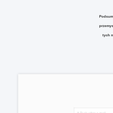
Podsumo
przemys
tych 