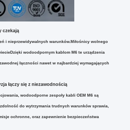
y czekają
eń i nieprzewidywalnych warunków.Miłośnicy wolnego
świecieDzięki wodoodpornym kablom M6 te urządzenia
zawodnej łączności nawet w najbardziej wymagających
zja łączy się z niezawodnością
gocjowania, wodoodporne zespoły kabli OEM M6 są
h zdolność do wytrzymania trudnych warunków sprawia,
misje ochronne, oraz zapewnienie bezpieczeństwa