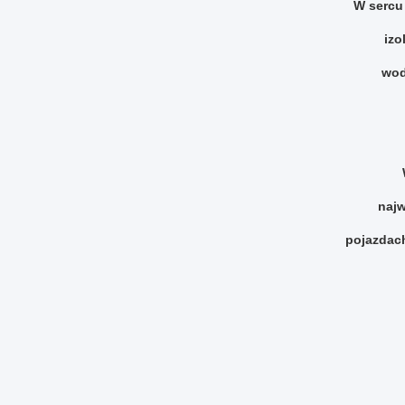
W sercu
izo
wod
najw
pojazdach