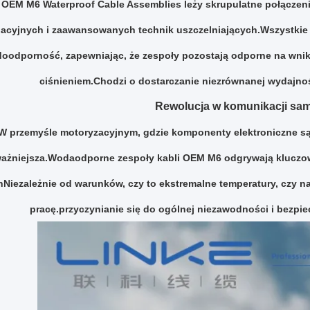
 OEM M6 Waterproof Cable Assemblies leży skrupulatne połączenie
lacyjnych i zaawansowanych technik uszczelniających.Wszystkie 
oodporność, zapewniając, że zespoły pozostają odporne na wnikn
ciśnieniem.Chodzi o dostarczanie niezrównanej wydajnoś
Rewolucja w komunikacji s
W przemyśle motoryzacyjnym, gdzie komponenty elektroniczne s
ażniejsza.Wodaodporne zespoły kabli OEM M6 odgrywają kluczow
Niezależnie od warunków, czy to ekstremalne temperatury, czy na
pracę.przyczynianie się do ogólnej niezawodności i bez