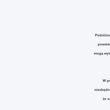
Podróżow
powiet
mogą wyt
W pr
niezbędn
że s