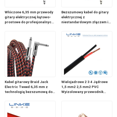
Włóczone 6,35 mm przewody
Bezszumowy kabel do gitary
gitary elektrycznej kątowo-
elektrycznej z
prostowe do profesjonalnych
niestandardowym złączem i
instrumentów audio
drutem z czystej miedzi do
profesjonalnych
instrumentów audio
Kabel gitarowy Braid Jack
Wielojadrowe 2 3 4 Jądrowe
Electric Tweed 6,35 mm z
1,5 mm2 2,5 mm2 PVC
technologią bezszumową do
Wyizolowany przewodnik
profesjonalnego audio
miedziany