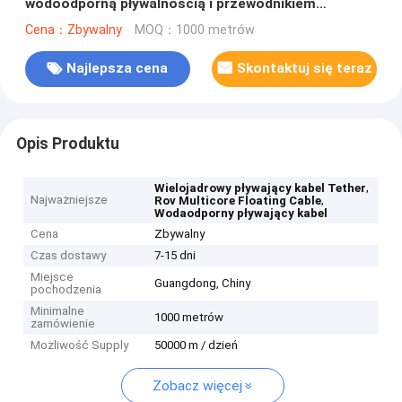
wodoodporną pływalnością i przewodnikiem
miedzianą do podwodnego wiązania ROV
Cena：Zbywalny
MOQ：1000 metrów
Najlepsza cena
Skontaktuj się teraz
Opis Produktu
,
Wielojadrowy pływający kabel Tether
Najważniejsze
,
Rov Multicore Floating Cable
Wodaodporny pływający kabel
Cena
Zbywalny
Czas dostawy
7-15 dni
Miejsce
Guangdong, Chiny
pochodzenia
Minimalne
1000 metrów
zamówienie
Możliwość Supply
50000 m / dzień
Zobacz więcej