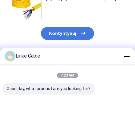
pływalnością i przewodnikiem
miedzianą do podwodnego wiązania
ROV
Kontyntynuj
Linke Cable
Polecane Produkty
7:23 AM
Good day, what product are you looking for?
Lekkie pływające
Kabel pływający o
Pojazd w kszta
podwodne kable ROV
zerowej pływalności
samochodu Ro
z miedzianym
z osłoną TPE i
podwodny zer
rdzeniem i osłoną z
dostosowalną
pływalność Ka