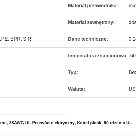
Materiał przewodnika:
mi
Materiał zewnętrzny:
dos
XLPE, EPR, SIR
Dane techniczne:
0,
temperatura znamionowa:
-60
Typ:
Be
Waluta:
US
,
,
zne
28AWG UL Przewód elektryczny
Kabel płaski 50 rdzenia UL