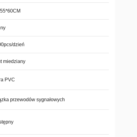
*55*60CM
iny
0pcs/dzień
t miedziany
ra PVC
ązka przewodów sygnałowych
stępny