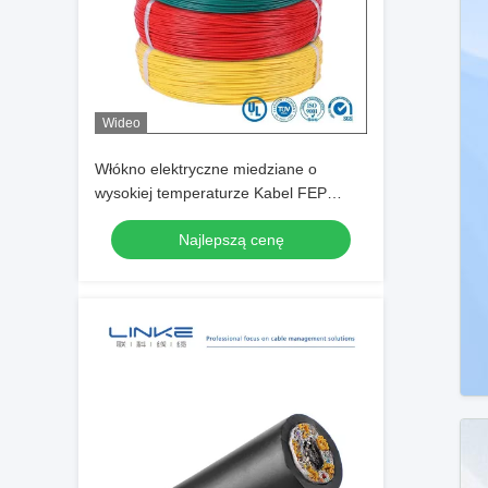
Wideo
Włókno elektryczne miedziane o
wysokiej temperaturze Kabel FEP
UL1333 300V/150c do urządzeń
Najlepszą cenę
elektronicznych