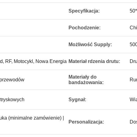
Specyfikacja:
50
Pochodzenie:
Ch
Możliwość Supply:
500
d, RF, Motocykl, Nowa Energia
Materiał rdzenia drutu:
Dru
Materiały do ​​​​
 przewodów
Ru
bandażowania:
wtryskowych
Sygnał:
Wi
uka (minimalne zamówienie) |
Personalizacja:
Do