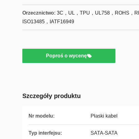
Orzecznictwo:
3C，UL，TPU，UL758，ROHS，RE
ISO13485，IATF16949
Poproś o wycenę
Szczegóły produktu
Nr modelu:
Płaski kabel
Typ interfejsu:
SATA-SATA