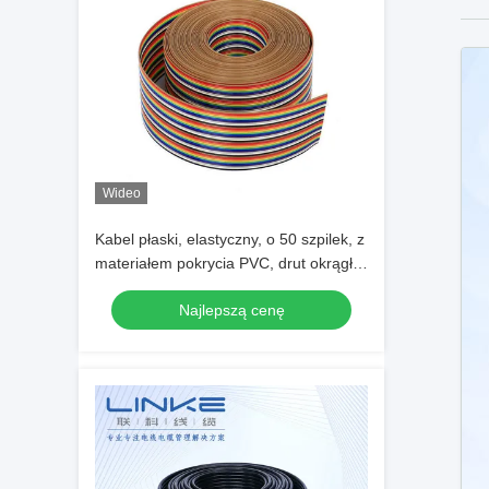
Wideo
Kabel płaski, elastyczny, o 50 szpilek, z
materiałem pokrycia PVC, drut okrągły i
napięciem znamionowym 300 V
Najlepszą cenę