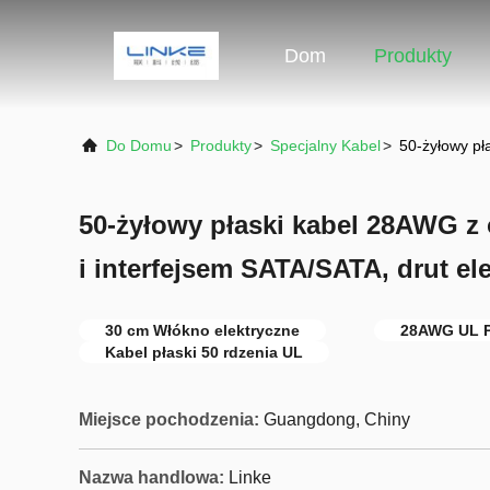
Dom
Produkty
Do Domu
>
Produkty
>
Specjalny Kabel
>
50-żyłowy pł
50-żyłowy płaski kabel 28AWG z
i interfejsem SATA/SATA, drut el
30 cm Włókno elektryczne
28AWG UL P
Kabel płaski 50 rdzenia UL
Miejsce pochodzenia:
Guangdong, Chiny
Nazwa handlowa:
Linke