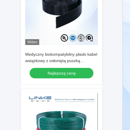
Wideo
Medyczny biokompatybilny płaski kabel
wstążkowy z osłoniętą puszką
miedzianą i płaszczem PVC do
Najlepszą cenę
zastosowań na zamówienie