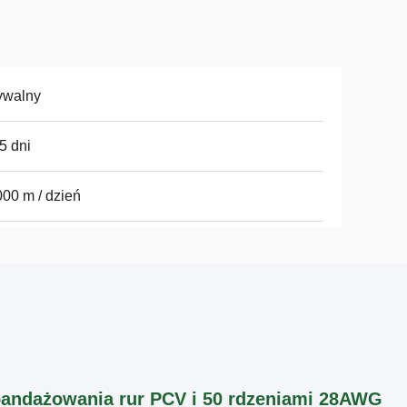
ywalny
5 dni
00 m / dzień
 bandażowania rur PCV i 50 rdzeniami 28AWG