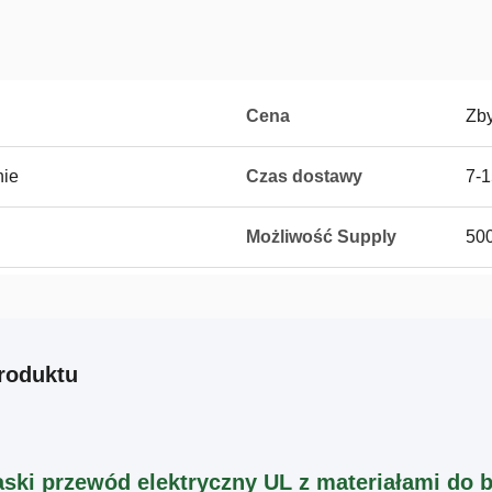
Cena
Zb
nie
Czas dostawy
7-1
Możliwość Supply
500
roduktu
aski przewód elektryczny UL z materiałami do