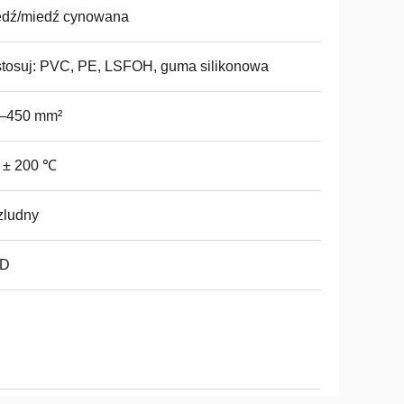
edź/miedź cynowana
tosuj: PVC, PE, LSFOH, guma silikonowa
1–450 mm²
 ± 200 ℃
zludny
D