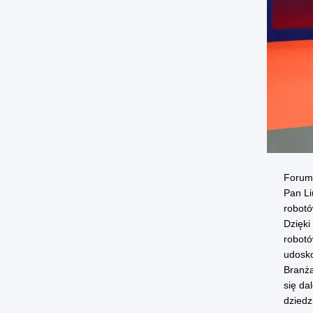
Forum 
Pan Li
robotó
Dzięki
robotó
udosko
Branża
się da
dziedz