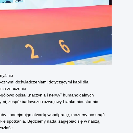
myślnie
ktycznymi doświadczeniami dotyczącymi kabli dla
śnia znaczenie.
gółowo opisał „naczynia i nerwy” humanoidalnych
nymi, zespół badawczo-rozwojowy Lianke nieustannie
asoby i podejmując otwartą współpracę, możemy posunąć
tkie spotkania. Będziemy nadal zagłębiać się w naszą
szłości