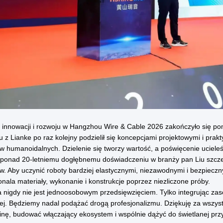
innowacji i rozwoju w Hangzhou Wire & Cable 2026 zakończyło się po
u z Lianke po raz kolejny podzielił się koncepcjami projektowymi i pra
w humanoidalnych. Dzielenie się tworzy wartość, a poświęcenie uciele
 ponad 20-letniemu dogłębnemu doświadczeniu w branży pan Liu szcze
w. Aby uczynić roboty bardziej elastycznymi, niezawodnymi i bezpiecz
nala materiały, wykonanie i konstrukcje poprzez niezliczone próby.
 nigdy nie jest jednoosobowym przedsięwzięciem. Tylko integrując z
lej. Będziemy nadal podążać drogą profesjonalizmu. Dziękuję za wszys
inę, budować włączający ekosystem i wspólnie dążyć do świetlanej przy